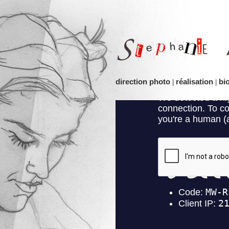
direction photo
réalisation
bi
|
|