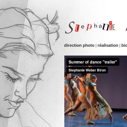
direction photo
réalisation
bi
|
|